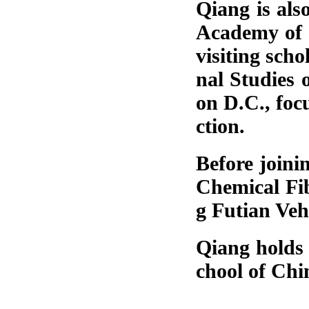
Qiang is als
Academy of S
visiting sch
nal Studies 
on D.C., foc
ction.
Before join
Chemical Fib
g Futian Veh
Qiang holds
chool of Chi